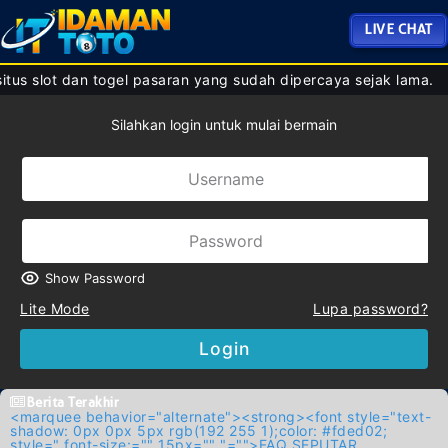
LIVE CHAT
itus slot dan togel pasaran yang sudah dipercaya sejak lama.
Silahkan login untuk mulai bermain
Show Password
Lite Mode
Lupa password?
Login
Berita Terakhir
<marquee behavior="alternate"><strong><font style="text-
shadow: 0px 0px 5px rgb(192 255 1);color: #fded02;
style=" font-size:="" 15px="" "="">FAQ SEPUTAR