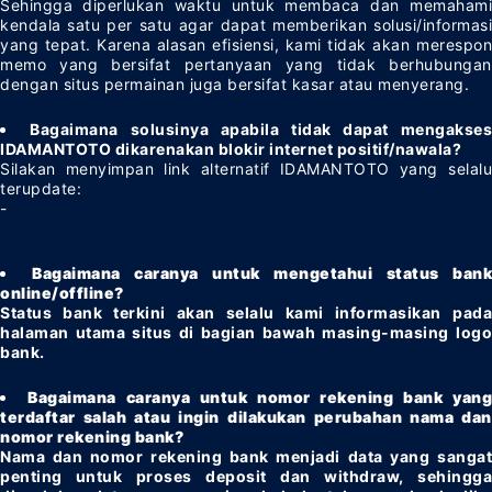
Sehingga diperlukan waktu untuk membaca dan memahami
kendala satu per satu agar dapat memberikan solusi/informasi
yang tepat. Karena alasan efisiensi, kami tidak akan merespon
memo yang bersifat pertanyaan yang tidak berhubungan
dengan situs permainan juga bersifat kasar atau menyerang.
Bagaimana solusinya apabila tidak dapat mengakses
IDAMANTOTO dikarenakan blokir internet positif/nawala?
Silakan menyimpan link alternatif IDAMANTOTO yang selalu
terupdate:
-
Bagaimana caranya untuk mengetahui status bank
online/offline?
Status bank terkini akan selalu kami informasikan pada
halaman utama situs di bagian bawah masing-masing logo
bank.
Bagaimana caranya untuk nomor rekening bank yan
terdaftar salah atau ingin dilakukan perubahan nama dan
nomor rekening bank?
Nama dan nomor rekening bank menjadi data yang sangat
penting untuk proses deposit dan withdraw, sehingga