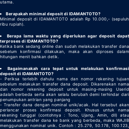
utama.
Berapakah minimal deposit di IDAMANTOTO?
Minimal deposit di IDAMANTOTO adalah Rp 10.000,- (sepuluh
ribu rupiah).
Berapa lama waktu yang diperlukan agar deposit dapat
terproses di IDAMANTOTO?
Ketika bank sedang online dan sudah melakukan transfer dana
sebelum konfirmasi dilakukan, maka akan diproses dalam
hitungan menit bahkan detik.
Bagaimanakah cara tepat untuk melakukan konfirmasi
deposit di IDAMANTOTO?
- Periksa terlebih dahulu nama dan nomor rekening tujuan
sebelum melakukan transfer dana deposit. Dikarenakan nama
dan nomor rekening deposit untuk masing-masing Userid
adalah berbeda serta akan selalu berubah demi terhindar dari
penumpukan antrian yang panjang
- Transfer dana dengan nominal unik/acak. Hal tersebut akan
perlancar proses konfirmasi deposit. Khusus untuk nama
rekening tunggal (contohnya : Tono, Ujang, Amin, dll) atau
melakukan transfer dana ke bank yang berbeda, maka WAJIB
menggunakan nominal unik. Contoh : 25.279, 50.178, 100.123,