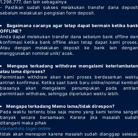
1.296.777, dan lain sebagainya
- Pastikan sudah sukses melakukan transfer dana deposit
sebelum melakukan pengisian form deposit.
Bagaimana caranya agar tetap dapat bermain ketika bank
OFFLINE?
Anda dapat melakukan transfer dana sebelum bank offline dan
konfirmasi ketika bank offline akan tetap dapat kami proses.
Atau dengan melakukan deposit ke bank lain dengan
menggunakan nominal unik/ acak.
Mengapa terkadang withdraw mengalami keterlambata
atau lama diproses?
Permintaan withdraw akan kami proses berdasarkan waktu
antrian konfirmasi. Ketika saat bank baru online/normal kembali
biasanya akan mengalami penumpukan pada antrian
permintaan withdraw, sehingga diperlukan waktu lebih.
Mengapa terkadang Memo lama/tidak direspon?
Pada waktu tertentu bisa saja memo yang kami terima sangat
banyak secara bersamaan. Karena jika masalah sudah
ditangani maka pihak
idamantoto togel online
tidak akan merespon karena masalah sudah dianggap selesai.